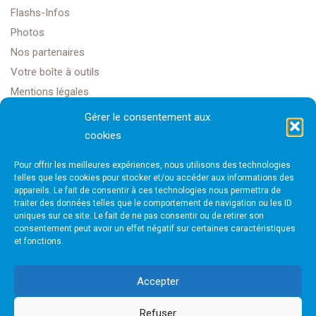
Flashs-Infos
Photos
Nos partenaires
Votre boîte à outils
Mentions légales
Gérer le consentement aux
cookies
Golf Club Rochefort Océan
Pour offrir les meilleures expériences, nous utilisons des technologies
1608 Rte Impériale,
telles que les cookies pour stocker et/ou accéder aux informations des
appareils. Le fait de consentir à ces technologies nous permettra de
traiter des données telles que le comportement de navigation ou les ID
17450 Saint-Laurent-de-la-Prée
uniques sur ce site. Le fait de ne pas consentir ou de retirer son
consentement peut avoir un effet négatif sur certaines caractéristiques
et fonctions.
golfrochefortais@gmail.com
Accepter
Refuser