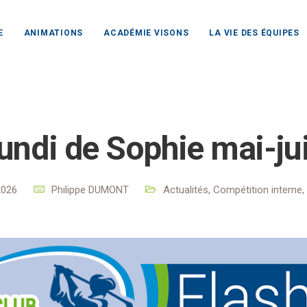
E
ANIMATIONS
ACADÉMIE VISONS
LA VIE DES ÉQUIPES
b Rochefort Océan
Actualités
Actualités
Lundi de Sophi
undi de Sophie mai-ju
2026
Philippe DUMONT
Actualités
,
Compétition interne
,