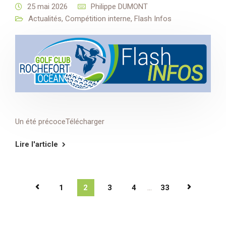
25 mai 2026
Philippe DUMONT
Actualités
,
Compétition interne
,
Flash Infos
Un été précoceTélécharger
Lire l'article
1
2
3
4
...
33