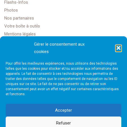
Flashs-Infos
Photos
Nos partenaires
Votre boîte à outils
Mentions légales
Gérer le consentement aux
cookies
Golf Club Rochefort Océan
Pour offrir les meilleures expériences, nous utilisons des technologies
1608 Rte Impériale,
telles que les cookies pour stocker et/ou accéder aux informations des
appareils. Le fait de consentir à ces technologies nous permettra de
traiter des données telles que le comportement de navigation ou les ID
17450 Saint-Laurent-de-la-Prée
uniques sur ce site. Le fait de ne pas consentir ou de retirer son
consentement peut avoir un effet négatif sur certaines caractéristiques
et fonctions.
golfrochefortais@gmail.com
Accepter
Refuser