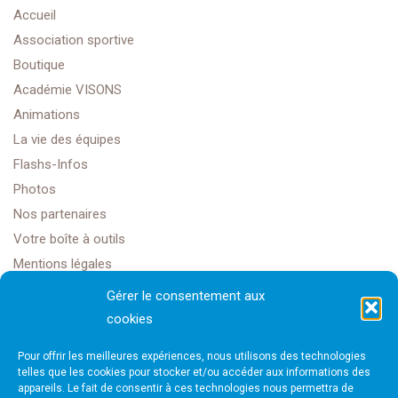
Accueil
Association sportive
Boutique
Académie VISONS
Animations
La vie des équipes
Flashs-Infos
Photos
Nos partenaires
Votre boîte à outils
Mentions légales
Gérer le consentement aux
cookies
Golf Club Rochefort Océan
Pour offrir les meilleures expériences, nous utilisons des technologies
1608 Rte Impériale,
telles que les cookies pour stocker et/ou accéder aux informations des
appareils. Le fait de consentir à ces technologies nous permettra de