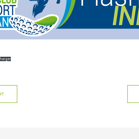
harger
NT