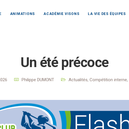
E
ANIMATIONS
ACADÉMIE VISONS
LA VIE DES ÉQUIPES
 Club Rochefort Océan
Actualités
Actualités
Un été pr
Un été précoce
2026
Philippe DUMONT
Actualités
,
Compétition interne
,