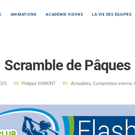
E
ANIMATIONS
ACADÉMIE VISONS
LA VIE DES ÉQUIPES
lub Rochefort Océan
Actualités
Actualités
Scramble de
Scramble de Pâques
2025
Philippe DUMONT
Actualités
,
Compétition interne
,