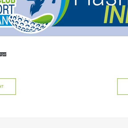
rger
NT