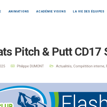
E
ANIMATIONS
ACADÉMIE VISONS
LA VIE DES ÉQUIPES
hefort Océan
Actualités
Actualités
Résultats Pitch & Pu
ats Pitch & Putt CD17 
2025
Philippe DUMONT
Actualités
,
Compétition interne
,