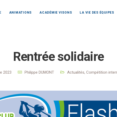
E
ANIMATIONS
ACADÉMIE VISONS
LA VIE DES ÉQUIPES
Club Rochefort Océan
Actualités
Actualités
Rentrée sol
Rentrée solidaire
re 2023
Philippe DUMONT
Actualités
,
Compétition inter