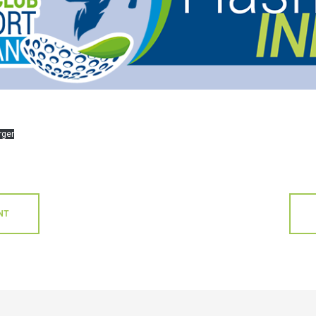
rger
NT