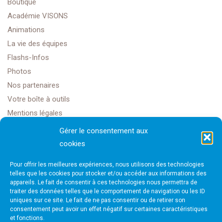
Boutique
Académie VISONS
Animations
La vie des équipes
Flashs-Infos
Photos
Nos partenaires
Votre boîte à outils
Mentions légales
Gérer le consentement aux
cookies
Golf Club Rochefort Océan
Pour offrir les meilleures expériences, nous utilisons des technologies
1608 Rte Impériale,
telles que les cookies pour stocker et/ou accéder aux informations des
appareils. Le fait de consentir à ces technologies nous permettra de
traiter des données telles que le comportement de navigation ou les ID
17450 Saint-Laurent-de-la-Prée
uniques sur ce site. Le fait de ne pas consentir ou de retirer son
consentement peut avoir un effet négatif sur certaines caractéristiques
et fonctions.