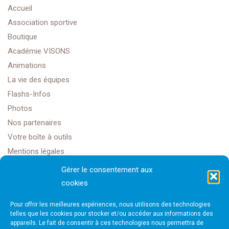
Accueil
Association sportive
Boutique
Académie VISONS
Animations
La vie des équipes
Flashs-Infos
Photos
Nos partenaires
Votre boîte à outils
Mentions légales
Gérer le consentement aux
cookies
Golf Club Rochefort Océan
Pour offrir les meilleures expériences, nous utilisons des technologies
1608 Rte Impériale,
telles que les cookies pour stocker et/ou accéder aux informations des
appareils. Le fait de consentir à ces technologies nous permettra de