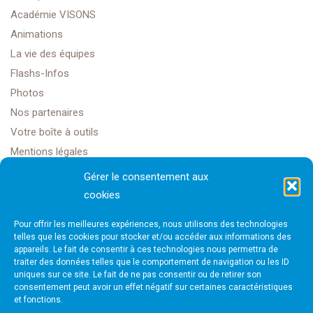
Académie VISONS
Animations
La vie des équipes
Flashs-Infos
Photos
Nos partenaires
Votre boîte à outils
Mentions légales
Gérer le consentement aux
cookies
Golf Club Rochefort Océan
Pour offrir les meilleures expériences, nous utilisons des technologies
1608 Rte Impériale,
telles que les cookies pour stocker et/ou accéder aux informations des
appareils. Le fait de consentir à ces technologies nous permettra de
traiter des données telles que le comportement de navigation ou les ID
17450 Saint-Laurent-de-la-Prée
uniques sur ce site. Le fait de ne pas consentir ou de retirer son
consentement peut avoir un effet négatif sur certaines caractéristiques
et fonctions.