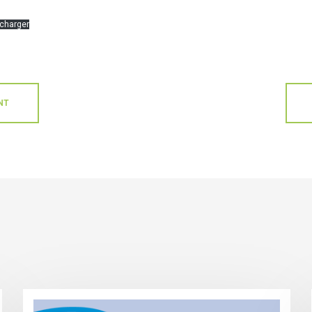
écharger
NT