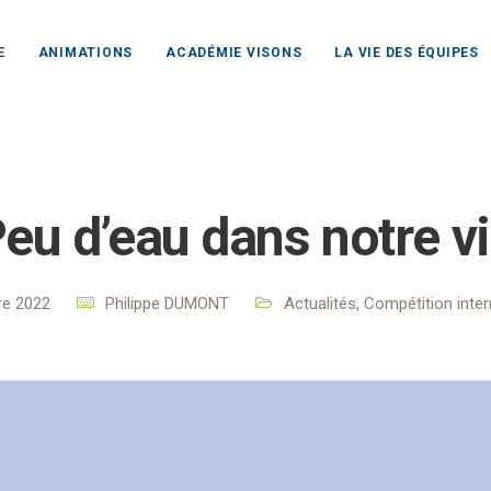
E
ANIMATIONS
ACADÉMIE VISONS
LA VIE DES ÉQUIPES
b Rochefort Océan
Actualités
Actualités
Peu d’eau dans
eu d’eau dans notre v
re 2022
Philippe DUMONT
Actualités
,
Compétition inter