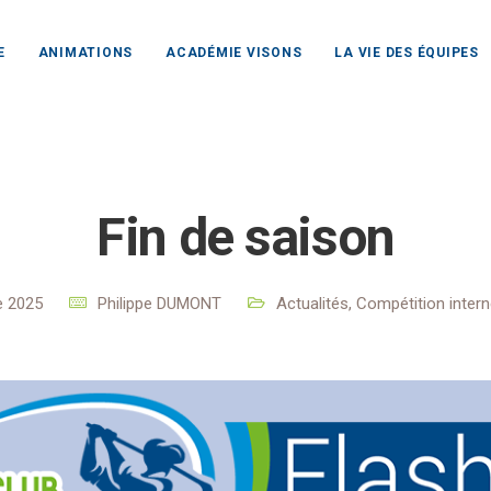
E
ANIMATIONS
ACADÉMIE VISONS
LA VIE DES ÉQUIPES
f Club Rochefort Océan
Actualités
Actualités
Fin de sa
Fin de saison
e 2025
Philippe DUMONT
Actualités
,
Compétition intern