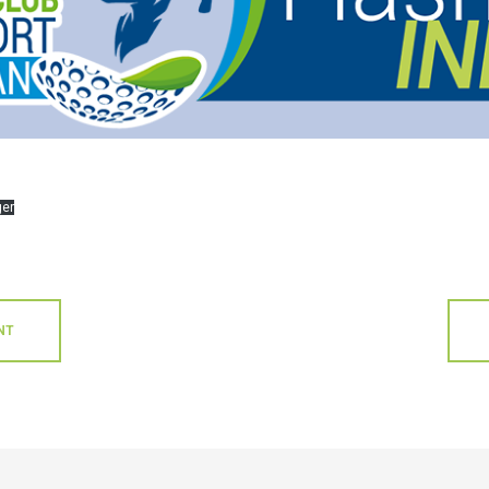
ger
NT