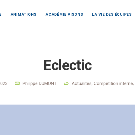
E
ANIMATIONS
ACADÉMIE VISONS
LA VIE DES ÉQUIPES
olf Club Rochefort Océan
Actualités
Actualités
Eclect
Eclectic
 2023
Philippe DUMONT
Actualités
,
Compétition interne
,