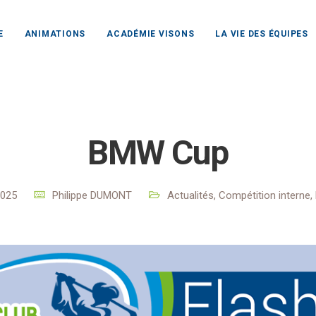
E
ANIMATIONS
ACADÉMIE VISONS
LA VIE DES ÉQUIPES
lf Club Rochefort Océan
Actualités
Actualités
BMW C
BMW Cup
2025
Philippe DUMONT
Actualités
,
Compétition interne
,