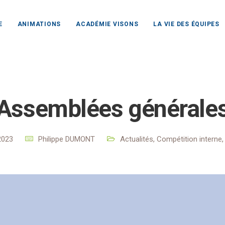
E
ANIMATIONS
ACADÉMIE VISONS
LA VIE DES ÉQUIPES
b Rochefort Océan
Actualités
Actualités
Assemblées g
Assemblées générale
2023
Philippe DUMONT
Actualités
,
Compétition interne